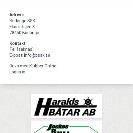
Adress
Borlänge SSK

Ekorrstigen 3

78450 Borlänge
Kontakt
Tel: [saknas]

E-post: info@bssk.se
Drivs med
KlubbenOnline
Logga in