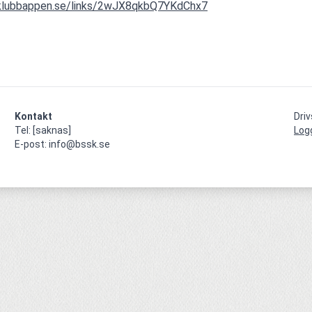
.klubbappen.se/links/2wJX8qkbQ7YKdChx7
Kontakt
Dri
Tel: [saknas]

Log
E-post: info@bssk.se