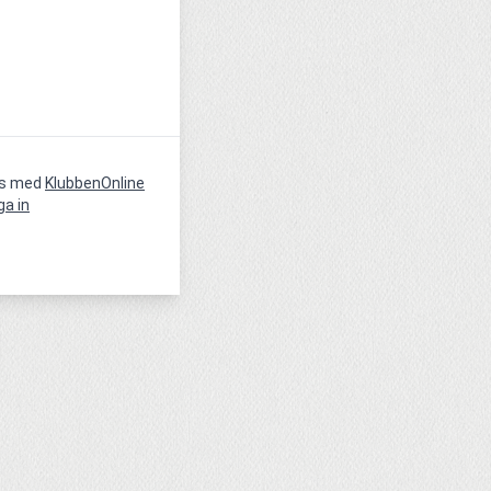
vs med
KlubbenOnline
ga in