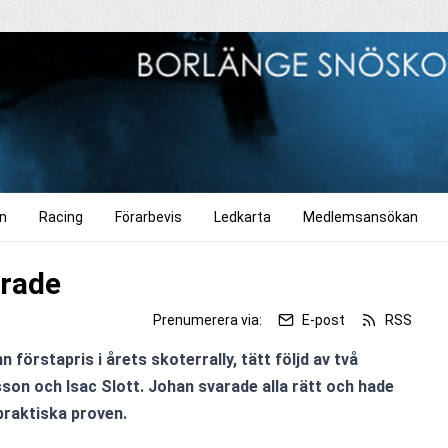
n
Racing
Förarbevis
Ledkarta
Medlemsansökan
grade
Prenumerera via:
E-post
RSS
förstapris i årets skoterrally, tätt följd av två 
son och Isac Slott. Johan svarade alla rätt och hade 
 praktiska proven.