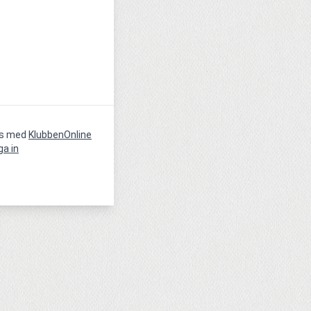
vs med
KlubbenOnline
ga in