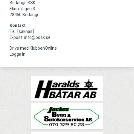
Borlänge SSK

Ekorrstigen 3

78450 Borlänge
Kontakt
Tel: [saknas]

E-post: info@bssk.se
Drivs med
KlubbenOnline
Logga in